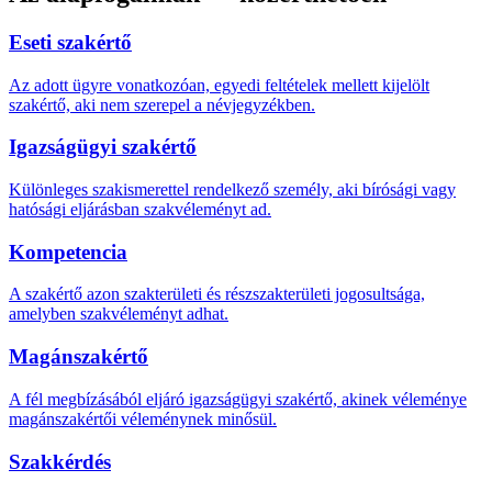
Eseti szakértő
Az adott ügyre vonatkozóan, egyedi feltételek mellett kijelölt
szakértő, aki nem szerepel a névjegyzékben.
Igazságügyi szakértő
Különleges szakismerettel rendelkező személy, aki bírósági vagy
hatósági eljárásban szakvéleményt ad.
Kompetencia
A szakértő azon szakterületi és részszakterületi jogosultsága,
amelyben szakvéleményt adhat.
Magánszakértő
A fél megbízásából eljáró igazságügyi szakértő, akinek véleménye
magánszakértői véleménynek minősül.
Szakkérdés