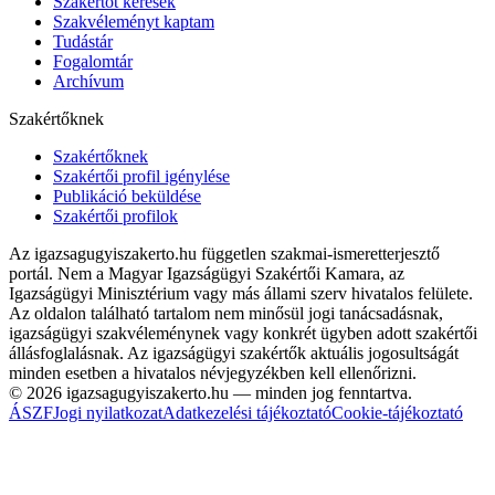
Szakértőt keresek
Szakvéleményt kaptam
Tudástár
Fogalomtár
Archívum
Szakértőknek
Szakértőknek
Szakértői profil igénylése
Publikáció beküldése
Szakértői profilok
Az igazsagugyiszakerto.hu független szakmai-ismeretterjesztő
portál. Nem a Magyar Igazságügyi Szakértői Kamara, az
Igazságügyi Minisztérium vagy más állami szerv hivatalos felülete.
Az oldalon található tartalom nem minősül jogi tanácsadásnak,
igazságügyi szakvéleménynek vagy konkrét ügyben adott szakértői
állásfoglalásnak. Az igazságügyi szakértők aktuális jogosultságát
minden esetben a hivatalos névjegyzékben kell ellenőrizni.
©
2026
igazsagugyiszakerto.hu
— minden jog fenntartva.
ÁSZF
Jogi nyilatkozat
Adatkezelési tájékoztató
Cookie-tájékoztató