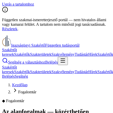
Ugrás a tartalomhoz
Független szakmai-ismeretterjesztő portál — nem hivatalos állami
vagy kamarai felület. A tartalom nem minősül jogi tanácsadásnak.
Részletek
.
Igazságügyi Szakértő
Független tudásportál
Szakértőt
keresek
Szakértők
Szakterületek
Szakvélemény
Tudástár
Hírek
Szakértő
Segítség a választáshoz
Belépés
Szakértőt
keresek
Szakértők
Szakterületek
Szakvélemény
Tudástár
Hírek
Szakértő
Belépés
Segítség
Kezdőlap
Fogalomtár
◆
Fogalomtár
Az alapfogalmak — közérthetően