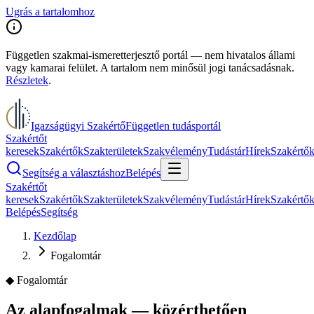
Ugrás a tartalomhoz
Független szakmai-ismeretterjesztő portál — nem hivatalos állami
vagy kamarai felület. A tartalom nem minősül jogi tanácsadásnak.
Részletek
.
Igazságügyi Szakértő
Független tudásportál
Szakértőt
keresek
Szakértők
Szakterületek
Szakvélemény
Tudástár
Hírek
Szakértő
Segítség a választáshoz
Belépés
Szakértőt
keresek
Szakértők
Szakterületek
Szakvélemény
Tudástár
Hírek
Szakértő
Belépés
Segítség
Kezdőlap
Fogalomtár
◆
Fogalomtár
Az alapfogalmak — közérthetően