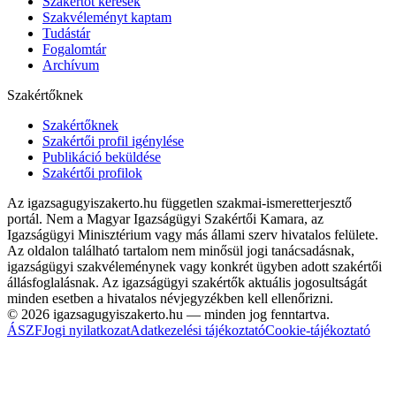
Szakértőt keresek
Szakvéleményt kaptam
Tudástár
Fogalomtár
Archívum
Szakértőknek
Szakértőknek
Szakértői profil igénylése
Publikáció beküldése
Szakértői profilok
Az igazsagugyiszakerto.hu független szakmai-ismeretterjesztő
portál. Nem a Magyar Igazságügyi Szakértői Kamara, az
Igazságügyi Minisztérium vagy más állami szerv hivatalos felülete.
Az oldalon található tartalom nem minősül jogi tanácsadásnak,
igazságügyi szakvéleménynek vagy konkrét ügyben adott szakértői
állásfoglalásnak. Az igazságügyi szakértők aktuális jogosultságát
minden esetben a hivatalos névjegyzékben kell ellenőrizni.
©
2026
igazsagugyiszakerto.hu
— minden jog fenntartva.
ÁSZF
Jogi nyilatkozat
Adatkezelési tájékoztató
Cookie-tájékoztató