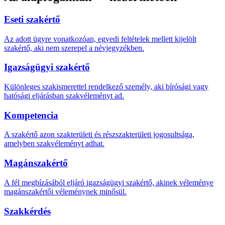
Eseti szakértő
Az adott ügyre vonatkozóan, egyedi feltételek mellett kijelölt
szakértő, aki nem szerepel a névjegyzékben.
Igazságügyi szakértő
Különleges szakismerettel rendelkező személy, aki bírósági vagy
hatósági eljárásban szakvéleményt ad.
Kompetencia
A szakértő azon szakterületi és részszakterületi jogosultsága,
amelyben szakvéleményt adhat.
Magánszakértő
A fél megbízásából eljáró igazságügyi szakértő, akinek véleménye
magánszakértői véleménynek minősül.
Szakkérdés